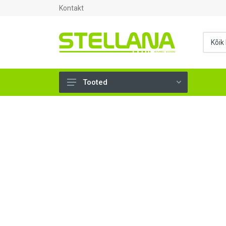
Kontakt
Tooted
UKSED, AKNAD (295)
AHJUTARBED (165)
KINNITUSVAHENDID (276)
TÖÖRIISTAD (906)
SANTEHNIKA (1503)
VENTILATSIOON (209)
KARKASS (57)