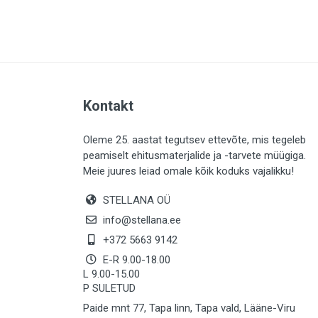
PLAADID (64)
ELEKTER (763)
KATUS (13)
SAEMATERJALID (8)
Kontakt
LIISTUD (183)
KIVID (31)
Oleme 25. aastat tegutsev ettevõte, mis tegeleb
peamiselt ehitusmaterjalide ja -tarvete müügiga.
KATTED (133)
Meie juures leiad omale kõik koduks vajalikku!
AIATARBED (647)
STELLANA OÜ
MAALRITARBED (1025)
info@stellana.ee
SOOJUSTUS (15)
+372 5663 9142
E-R 9.00-18.00
KEEMIA (221)
L 9.00-15.00
P SULETUD
TÖÖRIIDED (117)
Paide mnt 77, Tapa linn, Tapa vald, Lääne-Viru
SAUN (8)