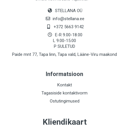
STELLANA OÜ
info@stellana.ee
+372 5663 9142
E-R 9.00-18.00
L 9.00-15.00
P SULETUD
Paide mnt 77, Tapa linn, Tapa vald, Lääne-Viru maakond
Informatsioon
Kontakt
Tagasiside kontaktivorm
Ostutingimused
Kliendikaart