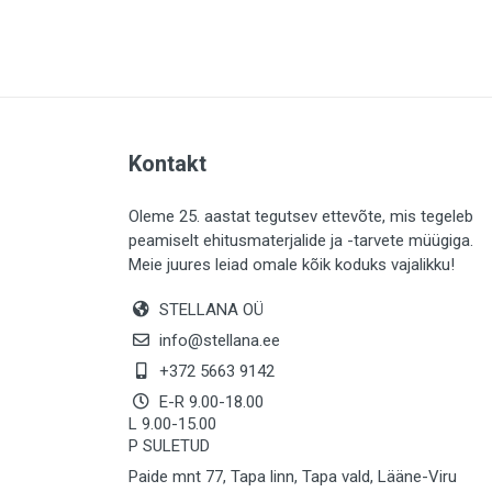
PLAADID (63)
ELEKTER (765)
KATUS (13)
SAEMATERJALID (8)
Kontakt
LIISTUD (183)
KIVID (31)
Oleme 25. aastat tegutsev ettevõte, mis tegeleb
peamiselt ehitusmaterjalide ja -tarvete müügiga.
KATTED (132)
Meie juures leiad omale kõik koduks vajalikku!
AIATARBED (648)
STELLANA OÜ
MAALRITARBED (1025)
info@stellana.ee
SOOJUSTUS (16)
+372 5663 9142
E-R 9.00-18.00
KEEMIA (220)
L 9.00-15.00
P SULETUD
TÖÖRIIDED (117)
Paide mnt 77, Tapa linn, Tapa vald, Lääne-Viru
SAUN (8)