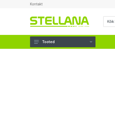
Kontakt
Tooted
UKSED, AKNAD (296)
AHJUTARBED (165)
KINNITUSVAHENDID (276)
TÖÖRIISTAD (901)
SANTEHNIKA (1501)
VENTILATSIOON (209)
KARKASS (58)