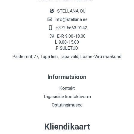
STELLANA OÜ
info@stellana.ee
+372 5663 9142
E-R 9.00-18.00
L 9.00-15.00
P SULETUD
Paide mnt 77, Tapa linn, Tapa vald, Lääne-Viru maakond
Informatsioon
Kontakt
Tagasiside kontaktivorm
Ostutingimused
Kliendikaart