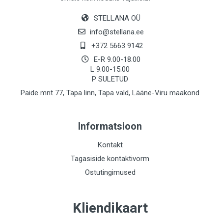
STELLANA OÜ
info@stellana.ee
+372 5663 9142
E-R 9.00-18.00
L 9.00-15.00
P SULETUD
Paide mnt 77, Tapa linn, Tapa vald, Lääne-Viru maakond
Informatsioon
Kontakt
Tagasiside kontaktivorm
Ostutingimused
Kliendikaart