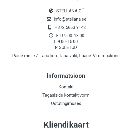
STELLANA OÜ
info@stellana.ee
+372 5663 9142
E-R 9.00-18.00
L 9.00-15.00
P SULETUD
Paide mnt 77, Tapa linn, Tapa vald, Lääne-Viru maakond
Informatsioon
Kontakt
Tagasiside kontaktivorm
Ostutingimused
Kliendikaart