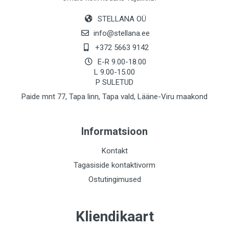
STELLANA OÜ
info@stellana.ee
+372 5663 9142
E-R 9.00-18.00
L 9.00-15.00
P SULETUD
Paide mnt 77, Tapa linn, Tapa vald, Lääne-Viru maakond
Informatsioon
Kontakt
Tagasiside kontaktivorm
Ostutingimused
Kliendikaart