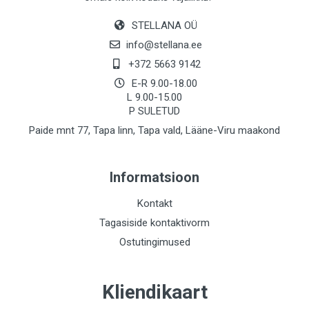
STELLANA OÜ
info@stellana.ee
+372 5663 9142
E-R 9.00-18.00
L 9.00-15.00
P SULETUD
Paide mnt 77, Tapa linn, Tapa vald, Lääne-Viru maakond
Informatsioon
Kontakt
Tagasiside kontaktivorm
Ostutingimused
Kliendikaart