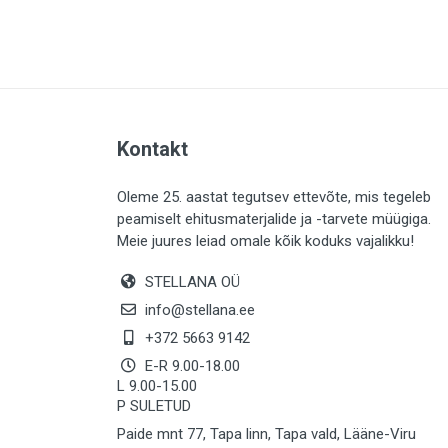
PLAADID (63)
ELEKTER (765)
KATUS (13)
SAEMATERJALID (8)
Kontakt
LIISTUD (183)
KIVID (31)
Oleme 25. aastat tegutsev ettevõte, mis tegeleb
peamiselt ehitusmaterjalide ja -tarvete müügiga.
KATTED (132)
Meie juures leiad omale kõik koduks vajalikku!
AIATARBED (648)
STELLANA OÜ
MAALRITARBED (1025)
info@stellana.ee
SOOJUSTUS (16)
+372 5663 9142
E-R 9.00-18.00
KEEMIA (220)
L 9.00-15.00
P SULETUD
TÖÖRIIDED (117)
Paide mnt 77, Tapa linn, Tapa vald, Lääne-Viru
SAUN (8)