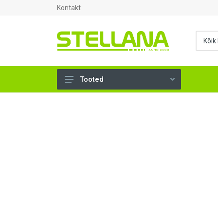
Kontakt
Tooted
UKSED, AKNAD (295)
AHJUTARBED (165)
KINNITUSVAHENDID (276)
TÖÖRIISTAD (901)
SANTEHNIKA (1500)
VENTILATSIOON (209)
KARKASS (58)