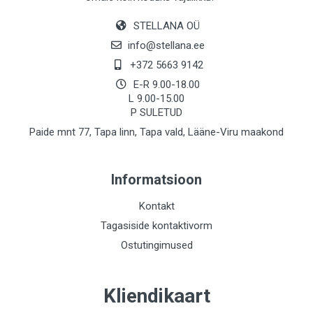
STELLANA OÜ
info@stellana.ee
+372 5663 9142
E-R 9.00-18.00
L 9.00-15.00
P SULETUD
Paide mnt 77, Tapa linn, Tapa vald, Lääne-Viru maakond
Informatsioon
Kontakt
Tagasiside kontaktivorm
Ostutingimused
Kliendikaart