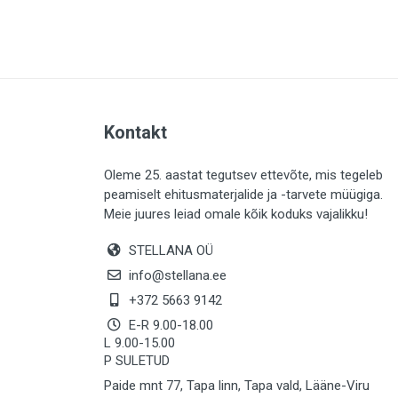
PLAADID (63)
ELEKTER (765)
KATUS (13)
SAEMATERJALID (8)
Kontakt
LIISTUD (183)
KIVID (31)
Oleme 25. aastat tegutsev ettevõte, mis tegeleb
peamiselt ehitusmaterjalide ja -tarvete müügiga.
KATTED (132)
Meie juures leiad omale kõik koduks vajalikku!
AIATARBED (648)
STELLANA OÜ
MAALRITARBED (1027)
info@stellana.ee
SOOJUSTUS (16)
+372 5663 9142
E-R 9.00-18.00
KEEMIA (220)
L 9.00-15.00
P SULETUD
TÖÖRIIDED (117)
Paide mnt 77, Tapa linn, Tapa vald, Lääne-Viru
SAUN (8)