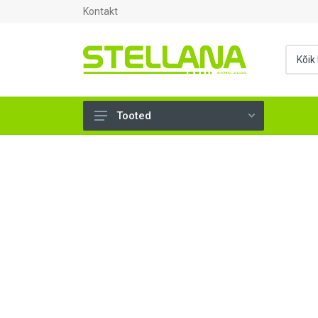
Kontakt
Tooted
UKSED, AKNAD (296)
AHJUTARBED (165)
KINNITUSVAHENDID (276)
TÖÖRIISTAD (904)
SANTEHNIKA (1503)
VENTILATSIOON (209)
KARKASS (58)