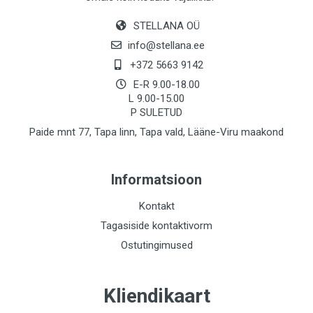
STELLANA OÜ
info@stellana.ee
+372 5663 9142
E-R 9.00-18.00
L 9.00-15.00
P SULETUD
Paide mnt 77, Tapa linn, Tapa vald, Lääne-Viru maakond
Informatsioon
Kontakt
Tagasiside kontaktivorm
Ostutingimused
Kliendikaart